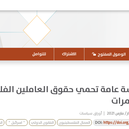
الاشتراك
للتواصل
الوصول المفتوح
 عامة تحمي حقوق العاملين الفلس
رات
ر/ مارس 2021
|
أوراق سياسات
https://doi.or
DOI:
العمال الفلسطينيون
القانون الدولي
＂اسرائيل＂
ال