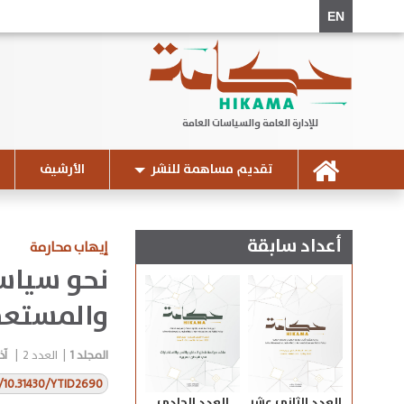
EN
للإدارة العامة والسياسات العامة
تقديم مساهمة للنشر
الأرشيف
أعداد سابقة
إيهاب محارمة
نحو سياسة
والمستعم
المجلد
1
|
العدد
2
|
آذا
g/10.31430/YTID2690
العدد الثاني عشر
العدد الحادي