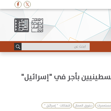
طينيين بأجر في "إسرائيل"
مستعمرات
حقوق العمال
انتهاكات ＂إسرائيل＂