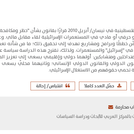
​أصدرت السلطة الفلسطينية في نيسان/ أبريل 2010 قر
رفي أو مادي في المستعمرات الإسرائيلية لقاء مقابل مالي. وعلى
ن خططًا وبرامج ومشاريع تهدف إلى تحقيق ذلك؛ ما من شأنه تعمي
 في "إسرائيل" والمستعمرات. ولذلك، تقترح هذه الدراسة سياسة عا
داخلين ومتشابكين: أولهما دولي وإقليمي يسعى إلى تعزيز الم
انون الدولي والقانون الدولي الإنساني؛ وثانيهما محلّي يسعى
تحمي حقوقهم من الاستغلال الإسرائيلي.
حمّل العدد كاملا
اقتباس/ إحالة
ب محارمة
ث بالمركز العربي للأبحاث ودراسة السياسات