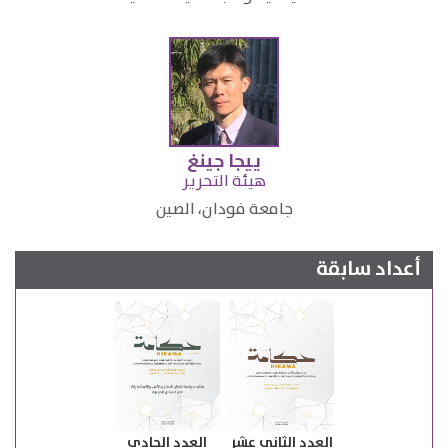
ييجا جينغ
​هيئة التحرير
​جامعة فودان، الصين​
أعداد سابقة
العدد الثاني عشر
العدد الحادي