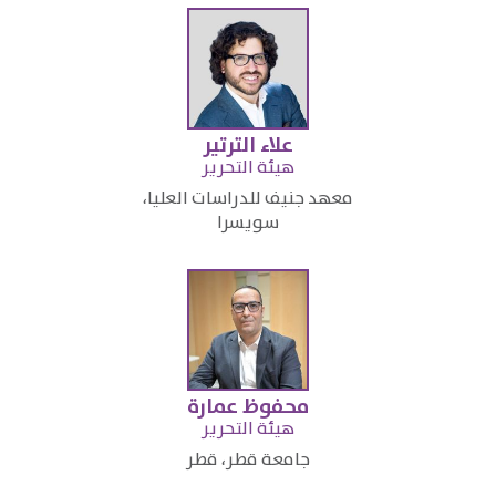
علاء الترتير
​هيئة التحرير
​معهد جنيف للدراسات العليا،
سويسرا​
محفوظ عمارة
​هيئة التحرير
​جامعة قطر، قطر​