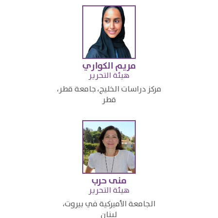
مريم الكواري
​هيئة التحرير
​مركز دراسات الخليج، جامعة قطر،
قطر​
منى حرب
​هيئة التحرير
​الجامعة الأميركية في بيروت،
لبنان​