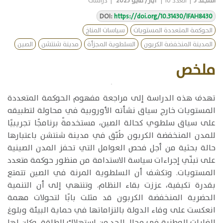
المجلد
5
|
العدد
10
|
أيار/ مايو 2025
|
دراسات
DOI:
https://doi.org/10.31430/IFAH8430
الحوكمة المتعددة المستويات
سياسات المناخ
المدينة المنخفضة الكربون
السلطوية المجزأة
مدينة شنتشن
الصين
ملخص
​​تهدف هذه الدراسة إلى مراجعة مفهوم الحوكمة المتعددة
المستويات خارج سياق نشأته الأوروبية في محاولة لتطبيقه
على سياق سلطوي كحالة الصين، مستخدمةً برنامجًا تجريبيًا
للمدن المنخفضة الكربون طُبّق في مدينة شنتشن باعتبارها
حالة بحثية من أجل فحص العوامل التي تحفز المدن الصينية
على تبنّي إجراءات سياسة الاستدامة من منظور حوكمة متعدد
المستويات. وتكشف أن السلطوية المرنة في الصين تتمتع
بقدرة تكيفية، عززت بقاء النظام. وتنتهي إلى أن التنمية
الحضرية المنخفضة الكربون قد مثلت بابًا لتحولات مهمة
انعكست على وفاء الدولة بالتزاماتها في حماية البيئة وبلوغ
الغايات الوطنية في مجال الحد من استهلاك الطاقة، وكان لها