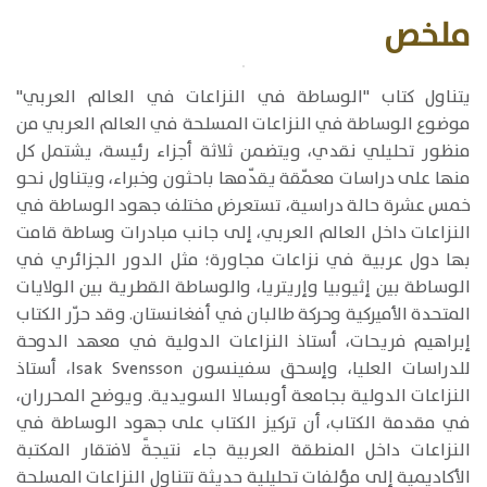
ملخص
​يتناول كتاب "الوساطة في النزاعات في العالم العربي"
موضوع الوساطة في النزاعات المسلحة في العالم العربي من
منظور تحليلي نقدي، ويتضمن ثلاثة أجزاء رئيسة، يشتمل كل
منها على دراسات معمّقة يقدّمها باحثون وخبراء، ويتناول نحو
خمس عشرة حالة دراسية، تستعرض مختلف جهود الوساطة في
النزاعات داخل العالم العربي، إلى جانب مبادرات وساطة قامت
بها دول عربية في نزاعات مجاورة؛ مثل الدور الجزائري في
الوساطة بين إثيوبيا وإريتريا، والوساطة القطرية بين الولايات
المتحدة الأميركية وحركة طالبان في أفغانستان. وقد حرّر الكتاب
إبراهيم فريحات، أستاذ النزاعات الدولية في معهد الدوحة
للدراسات العليا، وإسحق سفينسون Isak Svensson، أستاذ
النزاعات الدولية بجامعة أوبسالا السويدية. ويوضح المحرران،
في مقدمة الكتاب، أن تركيز الكتاب على جهود الوساطة في
النزاعات داخل المنطقة العربية جاء نتيجةً لافتقار المكتبة
الأكاديمية إلى مؤلفات تحليلية حديثة تتناول النزاعات المسلحة